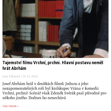
Tajemství filmu Vrchní, prchni. Hlavní postavu neměl
hrát Abrhám
Jana Fikotová
14. 12. 2022
Josef Abrhám hrál v desítkách filmů. Jednou z jeho
nezapomenutelných rolí byl knihkupec Vrána v komedii
Vrchní, prchni! Scénář však Zdeněk Svěrák psal původně pro
někoho jiného. Dodnes ho nenechává
Celý článek »