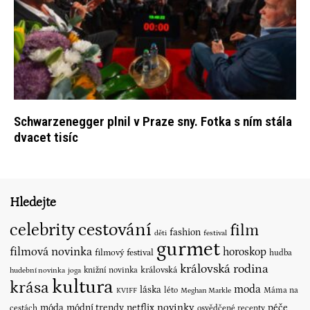
Schwarzenegger plnil v Praze sny. Fotka s ním stála
dvacet tisíc
Hledejte
cestování
celebrity
film
fashion
děti
festival
gurmet
filmová novinka
horoskop
filmový festival
hudba
královská rodina
královská
knižní novinka
hudební novinka
joga
kultura
krása
moda
láska
léto
Máma na
KVIFF
Meghan Markle
novinky
móda
módní trendy
netflix
péče
cestách
osvědčené recepty