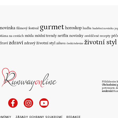
gurmet
 novinka
horoskop
filmový festival
hudba
hudební novinka
jo
novinky
móda
módní trendy
netflix
péč
Máma na cestách
osvědčené recepty
životní styl
zdraví
zdraví
zdravý životní styl
zábava
česká televize
Přihlášením k
Obchodními 
potvrzujete, že
soukromí
Run
DMÍNKY
ZÁSADY OCHRANY SOUKROMÍ
REDAKCE