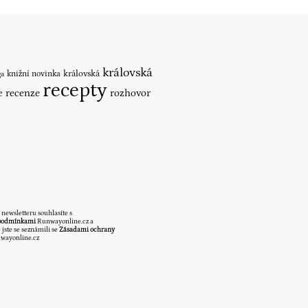
královská
královská
knižní novinka
ga
recepty
recenze
rozhovor
e
 newsletteru souhlasíte s
podmínkami
Runwayonline.cz a
 jste se seznámili se
Zásadami ochrany
wayonline.cz