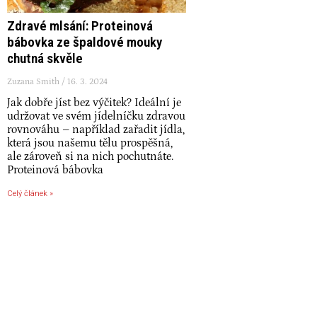
Zdravé mlsání: Proteinová
bábovka ze špaldové mouky
chutná skvěle
Zuzana Smith
16. 3. 2024
Jak dobře jíst bez výčitek? Ideální je
udržovat ve svém jídelníčku zdravou
rovnováhu – například zařadit jídla,
která jsou našemu tělu prospěšná,
ale zároveň si na nich pochutnáte.
Proteinová bábovka
Celý článek »