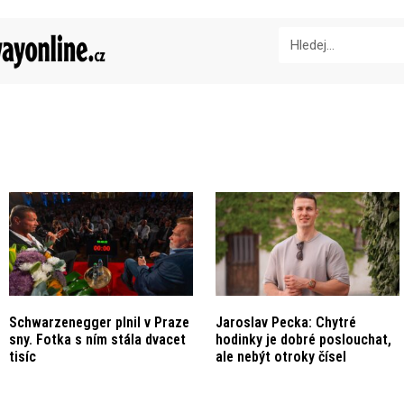
Schwarzenegger plnil v Praze
Jaroslav Pecka: Chytré
sny. Fotka s ním stála dvacet
hodinky je dobré poslouchat,
tisíc
ale nebýt otroky čísel