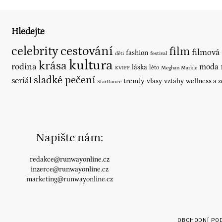
Hledejte
cestování
celebrity
film
filmová
fashion
děti
festival
kultura
krása
rodina
moda
láska
léto
KVIFF
Meghan Markle
sladké pečení
seriál
trendy
vlasy
vztahy
wellness a 
StarDance
Napište nám:
redakce@runwayonline.cz
inzerce@runwayonline.cz
marketing@runwayonline.cz
OBCHODNÍ PO