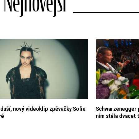
Nejnovější
 duší, nový videoklip zpěvačky Sofie
Schwarzenegger pl
vé
ním stála dvacet t