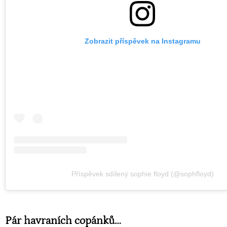
Zobrazit příspěvek na Instagramu
Příspěvek sdílený sophie floyd (@sophfloyd)
Pár havraních copánků…