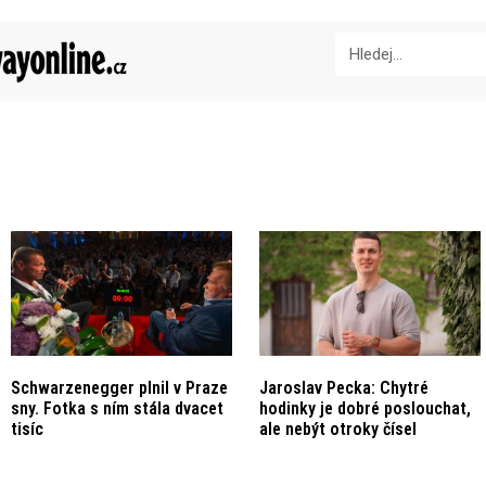
Schwarzenegger plnil v Praze
Jaroslav Pecka: Chytré
sny. Fotka s ním stála dvacet
hodinky je dobré poslouchat,
tisíc
ale nebýt otroky čísel