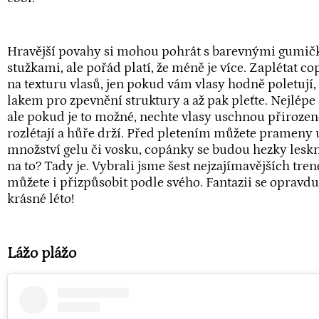
Hravější povahy si mohou pohrát s barevnými gumič
stužkami, ale pořád platí, že méně je více. Zaplétat 
na texturu vlasů, jen pokud vám vlasy hodně poletují, 
lakem pro zpevnění struktury a až pak pleťte. Nejlépe
ale pokud je to možné, nechte vlasy uschnou přirozen
rozlétají a hůře drží. Před pletením můžete prameny
množství gelu či vosku, copánky se budou hezky leskno
na to? Tady je. Vybrali jsme šest nejzajímavějších tre
můžete i přizpůsobit podle svého. Fantazii se opravd
krásné léto!
Lážo plážo