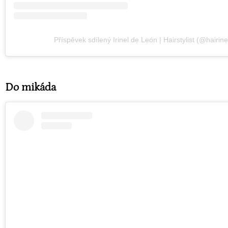
Příspěvek sdílený Irinel de León | Hairstylist (@hairine
Do mikáda