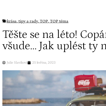
,
,
,
krása
tipy a rady
TOP
TOP téma
Těšte se na léto! Cop
všude… Jak uplést ty 
Julie Slavíková
25 května, 2023