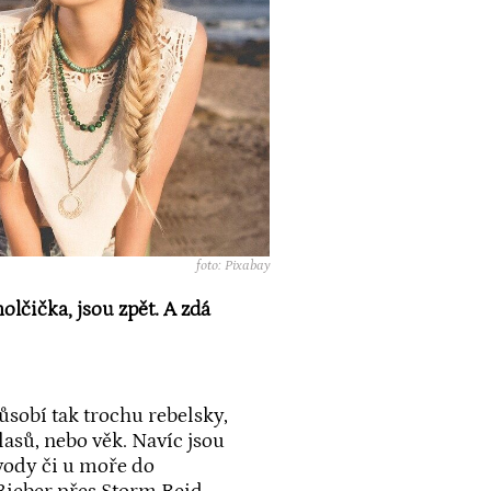
foto: Pixabay
holčička, jsou zpět. A zdá
ůsobí tak trochu rebelsky,
lasů, nebo věk. Navíc jsou
vody či u moře do