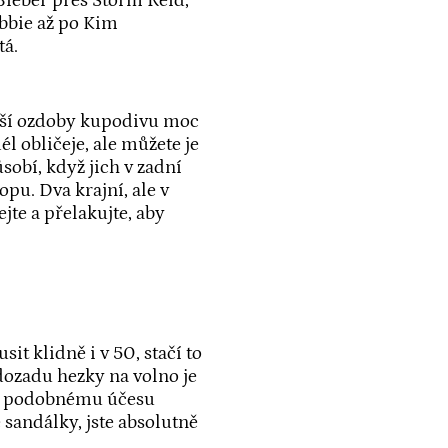
 Bieber přes Storm Reid,
obbie až po Kim
tá.
alší ozdoby kupodivu moc
l obličeje, ale můžete je
ůsobí, když jich v zadní
copu. Dva krajní, ale v
te a přelakujte, aby
sit klidně i v 50, stačí to
dozadu hezky na volno je
yž k podobnému účesu
 sandálky, jste absolutně