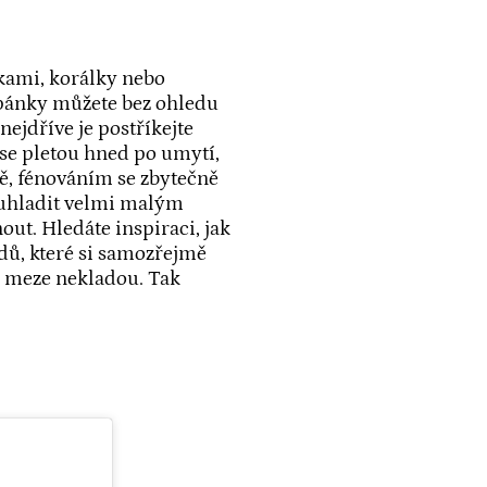
kami, korálky nebo
copánky můžete bez ohledu
nejdříve je postříkejte
 se pletou hned po umytí,
ě, fénováním se zbytečně
 uhladit velmi malým
ut. Hledáte inspiraci, jak
ndů, které si samozřejmě
u meze nekladou. Tak