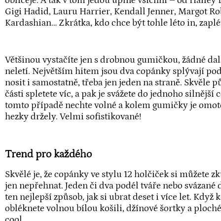
obličeje. A tak v tom jedou úplně všichni – od Hailey
Gigi Hadid, Lauru Harrier, Kendall Jenner, Margot R
Kardashian… Zkrátka, kdo chce být tohle léto in, zaplé
Většinou vystačíte jen s drobnou gumičkou, žádné d
neletí. Největším hitem jsou dva copánky splývají podé
nosit i samostatně, třeba jen jeden na straně. Skvěle p
části spletete víc, a pak je svážete do jednoho silnější 
tomto případě nechte volné a kolem gumičky je omotej
hezky držely. Velmi sofistikované!
Trend pro každého
Skvělé je, že copánky ve stylu 12 holčiček si můžete zku
jen nepřehnat. Jeden či dva podél tváře nebo svázané 
ten nejlepší způsob, jak si ubrat deset i více let. Kd
obléknete volnou bílou košili, džínové šortky a ploché
cool.