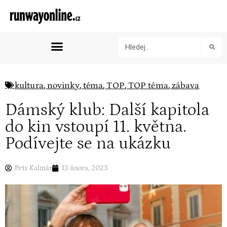
,
,
,
,
,
kultura
novinky
téma
TOP
TOP téma
zábava
Dámský klub: Další kapitola
do kin vstoupí 11. května.
Podívejte se na ukázku
Petr Kalmár
13 února, 2023