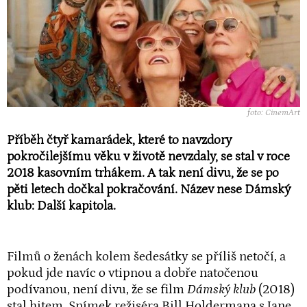
foto: CinemArt
Příběh čtyř kamarádek, které to navzdory
pokročilejšímu věku v životě nevzdaly, se stal v roce
2018 kasovním trhákem. A tak není divu, že se po
pěti letech dočkal pokračování. Název nese Dámský
klub: Další kapitola.
Filmů o ženách kolem šedesátky se příliš netočí, a
pokud jde navíc o vtipnou a dobře natočenou
podívanou, není divu, že se film
Dámský klub
(2018)
stal hitem. Snímek režiséra Bill Holdermana s Jane