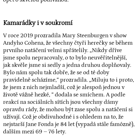
Kamarádky i v soukromí
V roce 2019 prozradila Mary Steenburgen v show
Andyho Cohena, že všechny čtyři herečky se během
prvního natáčení velmi spřátelily. „Nikdy dříve
jsme spolu nepracovaly, o to bylo neuvěřitelnější,
jak skvěle jsme si sedly a jedna druhou doplňovaly.
Bylo nám spolu tak dobře, že se od té doby
pravidelně scházíme,“ prozradila. „Miluju to i proto,
že jsem z nich nejmladší, což je alespoň jednou v
životě vážně hezké, “ dodala se smíchem. A podle
reakcí na sociálních sítích jsou všechny dámy
opravdu rády, že mohou být zase spolu a natáčení si
užívají. Což je obdivuhodné i s ohledem na to, že
nejstarší Jane Fonda je 84 let (vypadá stále famózně),
dalším mezi 69 – 76 lety.