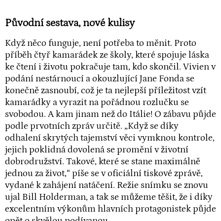
Původní sestava, nové kulisy
Když něco funguje, není potřeba to měnit. Proto
příběh čtyř kamarádek ze školy, které spojuje láska
ke čtení i životu pokračuje tam, kdo skončil. Vivien v
podání nestárnoucí a okouzlující Jane Fonda se
konečně zasnoubí, což je ta nejlepší příležitost vzít
kamarádky a vyrazit na pořádnou rozlučku se
svobodou. A kam jinam než do Itálie! O zábavu půjde
podle prvotních zpráv určitě. „Když se díky
odhalení skrytých tajemství věci vymknou kontrole,
jejich poklidná dovolená se promění v životní
dobrodružství. Takové, které se stane maximálně
jednou za život,“ píše se v oficiální tiskové zprávě,
vydané k zahájení natáčení. Režie snímku se znovu
ujal Bill Holderman, a tak se můžeme těšit, že i díky
excelentním výkonům hlavních protagonistek půjde
opět o skvělou podívanou.