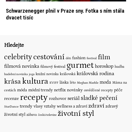
Schwarzenegger plnil v Praze sny. Fotka s ním stála
dvacet tisíc
Hledejte
cestování
celebrity
film
fashion
děti
festival
gurmet
filmová novinka
horoskop
filmový festival
hudba
královská rodina
královská
knižní novinka
hudební novinka
joga
kultura
krása
moda
láska
léto
Máma na
KVIFF
Meghan Markle
novinky
móda
módní trendy
netflix
péče
cestách
osvědčené recepty
recepty
sladké pečení
seriál
recenze
rozhovor
zdraví
trendy
vlasy
vztahy
wellness a zdraví
zdravý
StarDance
životní styl
životní styl
zábava
česká televize