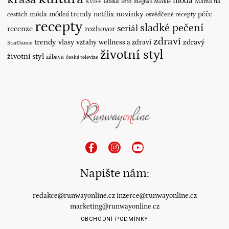
moda
láska
léto
Máma na
KVIFF
Meghan Markle
novinky
móda
módní trendy
netflix
péče
cestách
osvědčené recepty
recepty
sladké pečení
seriál
recenze
rozhovor
zdraví
trendy
vlasy
vztahy
wellness a zdraví
zdravý
StarDance
životní styl
životní styl
zábava
česká televize
Napište nám:
redakce@runwayonline.cz
inzerce@runwayonline.cz
marketing@runwayonline.cz
OBCHODNÍ PODMÍNKY