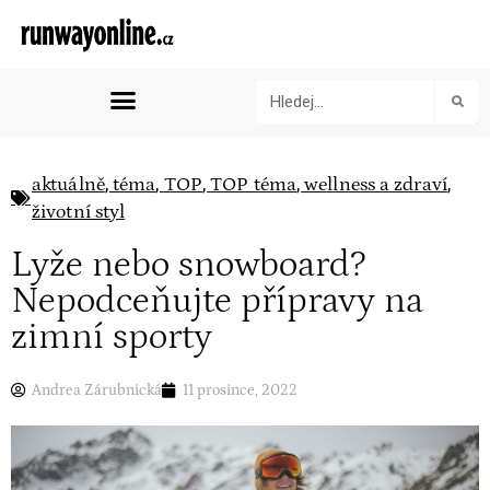
,
,
,
,
,
aktuálně
téma
TOP
TOP téma
wellness a zdraví
životní styl
Lyže nebo snowboard?
Nepodceňujte přípravy na
zimní sporty
Andrea Zárubnická
11 prosince, 2022