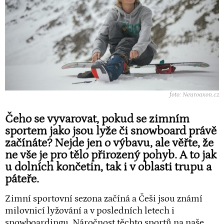
foto: Neuroaxon.cz
Čeho se vyvarovat, pokud se zimním
sportem
jako jsou lyže či snowboard právě
začínáte? Nejde jen o výbavu, ale věřte, že
ne vše je pro tělo přirozený pohyb. A to jak
u dolních končetin, tak i v oblasti trupu a
páteře.
Zimní sportovní sezona začíná a Češi jsou známí
milovnicí lyžování a v posledních letech i
snowboardingu. Náročnost těchto sportů na naše