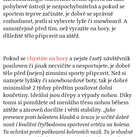
pohybové ústrojí je nezpochybnitelná a pokud se
sportem teprve začínáte, je dobré se správně
rozhodnout, jestli si vyberete lyže či snowboard. A
samozřejmě před tím, než vyrazíte na hory, je
důležité tělo připravit na zátěž.
Pokud se
chystáte na hory
a nejste častý návštěvník
posiloven či jinak necvičíte a nesportujete, je dobré
tělo před (nejen) zimními sporty připravit. Než si
nazujete lyžáky či snowboardové boty, tak je dobré
minimálně 2 týdny předtím posilovat dolní
končetiny. Ideální jsou dřepy a výpady nohou. Díky
tomu si pomůžete od menšího třesu nohou během
zátěže a zároveň docílíte i větší stability. „
Jako
prevence proti bolestem kloubů a úrazu je určitě dobré
nosit i kvalitní čtyřbodovou sportovní ortézu na kolena.
Ta ochrání proti poškození kolenních vazů. Tu je vhodné