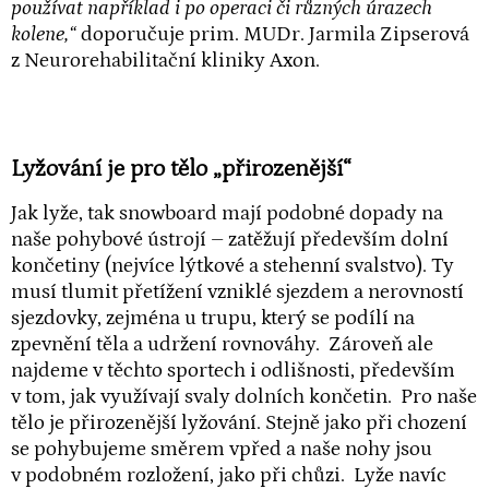
používat například i po operaci či různých úrazech
kolene,“
doporučuje prim. MUDr. Jarmila Zipserová
z Neurorehabilitační kliniky Axon.
Lyžování je pro tělo „přirozenější“
Jak lyže, tak snowboard mají podobné dopady na
naše pohybové ústrojí – zatěžují především dolní
končetiny (nejvíce lýtkové a stehenní svalstvo). Ty
musí tlumit přetížení vzniklé sjezdem a nerovností
sjezdovky, zejména u trupu, který se podílí na
zpevnění těla a udržení rovnováhy. Zároveň ale
najdeme v těchto sportech i odlišnosti, především
v tom, jak využívají svaly dolních končetin. Pro naše
tělo je přirozenější lyžování. Stejně jako při chození
se pohybujeme směrem vpřed a naše nohy jsou
v podobném rozložení, jako při chůzi. Lyže navíc