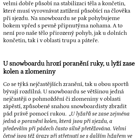
velmi dobře působí na stabilizaci těla a končetin,
které musí vyrovnávat zatížení působící na člověka
při sjezdu. Na snowboardu se pak pohybujeme
bokem vpřed s pevně připnutýma nohama. A to
není pro naše tělo přirozený pohyb, jak u dolních
končetin, tak i v oblasti trupu a páteře.
U snowboardu hrozí poranění ruky, u lyží zase
kolen a zlomeniny
Co se týká nejčastějších zranění, tak u obou sportů
bývají rozdílná. U snowboardu se většinou jedná
nejčastěji o pohmoždění či zlomeniny v oblasti
zápěstí, způsobené snahou snowboardisty zbrzdit
pád právě pomocí rukou.
„U lyžařů se zase zejména
jedná o poranění kolen, která jsou při sjezdu, a
především při pádech často silně přetěžována. Velmi
četné jsou též úrazy při střetnutí se s dalším lyžařem ve