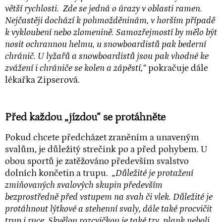
větší rychlosti. Zde se jedná o úrazy v oblasti ramen.
Nejčastěji dochází k pohmožděninám, v horším případě
k vykloubení nebo zlomenině. Samozřejmostí by mělo být
nosit ochrannou helmu, u snowboardistů pak bederní
chránič. U lyžařů a snowboardistů jsou pak vhodné ke
zvážení i chrániče se kolen a zápěstí,
“
pokračuje dále
lékařka Zipserová.
Před každou „jízdou“ se protáhněte
Pokud chcete předcházet zraněním a unaveným
svalům, je důležitý strečink po a před pohybem. U
obou sportů je zatěžováno především svalstvo
dolních končetin a trupu.
„Důležité je protažení
zmiňovaných svalových skupin především
bezprostředně před vstupem na svah či vlek. Důležité je
protáhnout lýtkové a stehenní svaly, dále také procvičit
trup i ruce. Skvělou rozcvičkou je také tzv. plank neboli