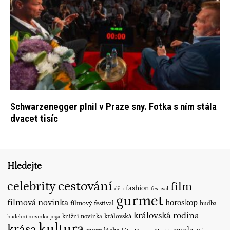
Schwarzenegger plnil v Praze sny. Fotka s ním stála
dvacet tisíc
Hledejte
cestování
celebrity
film
fashion
děti
festival
gurmet
filmová novinka
horoskop
filmový festival
hudba
královská rodina
královská
knižní novinka
hudební novinka
joga
kultura
krása