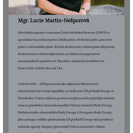
Mgr. Lucie Martin-Nešporová
Advokátka zapsaná v seznamu České advokátní komory (2005) se
specializací na rodinné právo, lidská práva, obchodní právo, pracovní
právo a občanského právo. Kromě zkušeností z oblasti práva disponuje
zkušenostmi z oblasti diplomacie a z oblasti managementu
mezinárodních společností. Působils v zahraničí, konkrétně ve
Francii, kde strávila více než 7 let.
V letech 2016 – 2018 pracovala jako diplomat Ministerstva
zahraničních věcí České republiky na Stálé misi ČR při Radě Evropy ve
Štrasburku. V rámci výkonu povinností plynoucích z její diplomatické
mise se pravidelně účastnila zasedání Výboru ministrů Rady Evropy,
Parlamentního shromáždění Rady Evropy, či Kongresu Rady Evropy.
Jako zástupce stálého představitele ČR při Radě Evropy byla pověřena
vedením agendy skupiny zpravodajů Výboru ministrů v oblasti