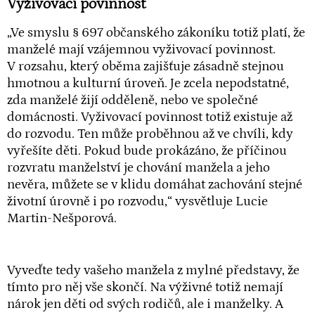
Vyživovací povinnost
„Ve smyslu § 697 občanského zákoníku totiž platí, že
manželé mají vzájemnou vyživovací povinnost.
V rozsahu, který oběma zajišťuje zásadně stejnou
hmotnou a kulturní úroveň. Je zcela nepodstatné,
zda manželé žijí odděleně, nebo ve společné
domácnosti. Vyživovací povinnost totiž existuje až
do rozvodu. Ten může proběhnou až ve chvíli, kdy
vyřešíte děti. Pokud bude prokázáno, že příčinou
rozvratu manželství je chování manžela a jeho
nevěra, můžete se v klidu domáhat zachování stejné
životní úrovně i po rozvodu,“ vysvětluje Lucie
Martin-Nešporová.
Vyveďte tedy vašeho manžela z mylné představy, že
tímto pro něj vše skončí. Na výživné totiž nemají
nárok jen děti od svých rodičů, ale i manželky. A