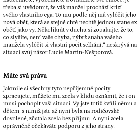
třeba si uvědomit, že váš manžel prochází krizí
svého vlastního ega. To mu podle něj má vyléčit jeho
nová oběť, která se stejně chtě nechtě jednou stane ex
obětí jako vy. Několikrát v duchu si zopakujte, že to,
co slyšíte, není vaše chyba, nýbrž snaha vašeho
manžela vyléčit si vlastní pocit selhání,“ neskrývá na
situaci svůj názor Lucie Martin-Nešporová.
Máte svá práva
Jakmile si všechny tyto nepříjemné pocity
zpracujete, můžete mu zcela v klidu oznámit, že i on
musí pochopit vaši situaci. Vy jste totiž kvůli němu a
dětem, s nimiž jste až nyní byla na rodičovské
dovolené, zůstala zcela bez příjmu. A nyní zcela
oprávněně očekáváte podporu z jeho strany.