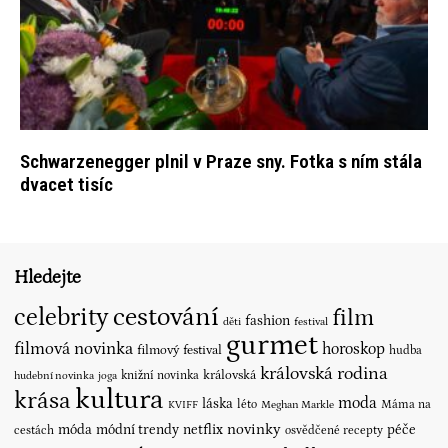
Schwarzenegger plnil v Praze sny. Fotka s ním stála
dvacet tisíc
Hledejte
cestování
celebrity
film
fashion
děti
festival
gurmet
filmová novinka
horoskop
filmový festival
hudba
královská rodina
královská
knižní novinka
hudební novinka
joga
kultura
krása
moda
láska
léto
Máma na
KVIFF
Meghan Markle
novinky
móda
módní trendy
netflix
péče
cestách
osvědčené recepty