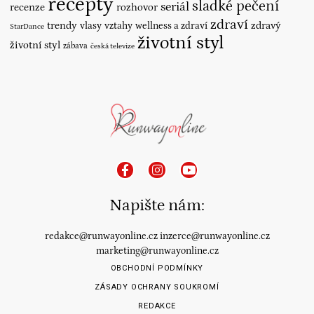
recepty
sladké pečení
seriál
recenze
rozhovor
zdraví
trendy
vlasy
vztahy
wellness a zdraví
zdravý
StarDance
životní styl
životní styl
zábava
česká televize
Napište nám:
redakce@runwayonline.cz
inzerce@runwayonline.cz
marketing@runwayonline.cz
OBCHODNÍ PODMÍNKY
ZÁSADY OCHRANY SOUKROMÍ
REDAKCE