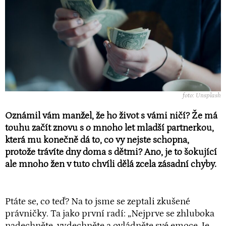
foto: Unsplash
Oznámil vám manžel, že ho život s vámi ničí? Že má
touhu začít znovu s o mnoho let mladší partnerkou,
která mu konečně dá to, co vy nejste schopna,
protože trávíte dny doma s dětmi? Ano, je to šokující
ale mnoho žen v tuto chvíli dělá zcela zásadní chyby.
Ptáte se, co teď? Na to jsme se zeptali zkušené
právničky. Ta jako první radí: „Nejprve se zhluboka
nadechněte, vydechněte a ovládněte své emoce. Je