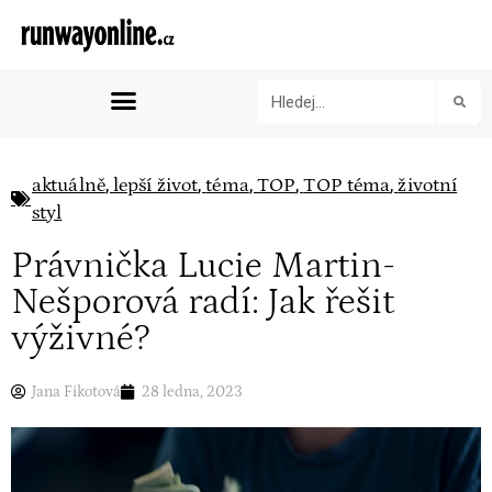
,
,
,
,
,
aktuálně
lepší život
téma
TOP
TOP téma
životní
styl
Právnička Lucie Martin-
Nešporová radí: Jak řešit
výživné?
Jana Fikotová
28 ledna, 2023