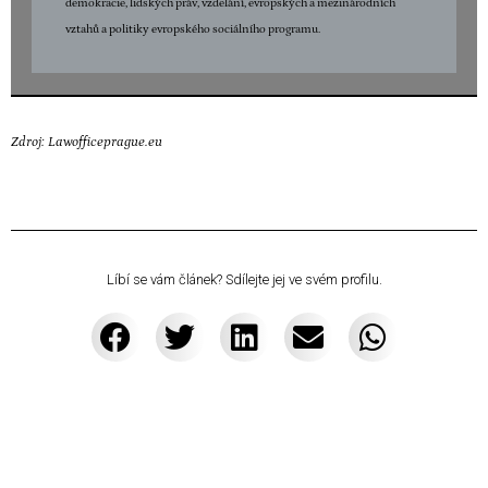
demokracie, lidských práv, vzdělání, evropských a mezinárodních
vztahů a politiky evropského sociálního programu.
Zdroj:
Lawofficeprague.eu
Líbí se vám článek? Sdílejte jej ve svém profilu.