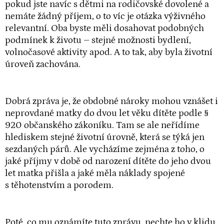
pokud jste navíc s dětmi na rodičovské dovolené a
nemáte žádný příjem, o to víc je otázka výživného
relevantní. Oba byste měli dosahovat podobných
podmínek k životu – stejné možnosti bydlení,
volnočasové aktivity apod. A to tak, aby byla životní
úroveň zachována.
Dobrá zpráva je, že obdobné nároky mohou vznášet i
neprovdané matky do dvou let věku dítěte podle §
920 občanského zákoníku. Tam se ale neřídíme
hlediskem stejné životní úrovně, která se týká jen
sezdaných párů. Ale vycházíme zejména z toho, o
jaké příjmy v době od narození dítěte do jeho dvou
let matka přišla a jaké měla náklady spojené
s těhotenstvím a porodem.
Poté, co mu oznámíte tuto zprávu, nechte ho v klidu