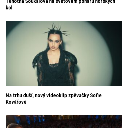
Těhotná Soukalová na světovém poháru horských
kol
Na trhu duší, nový videoklip zpěvačky Sofie
Kovářové