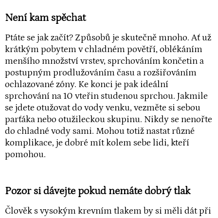
Není kam spěchat
Ptáte se jak začít? Způsobů je skutečně mnoho. Ať už
krátkým pobytem v chladném povětří, oblékáním
menšího množství vrstev, sprchováním končetin a
postupným prodlužováním času a rozšiřováním
ochlazované zóny. Ke konci je pak ideální
sprchování na 10 vteřin studenou sprchou. Jakmile
se jdete otužovat do vody venku, vezměte si sebou
parťáka nebo otužileckou skupinu. Nikdy se nenořte
do chladné vody sami. Mohou totiž nastat různé
komplikace, je dobré mít kolem sebe lidi, kteří
pomohou.
Pozor si dávejte pokud nemáte dobrý tlak
Člověk s vysokým krevním tlakem by si měli dát při