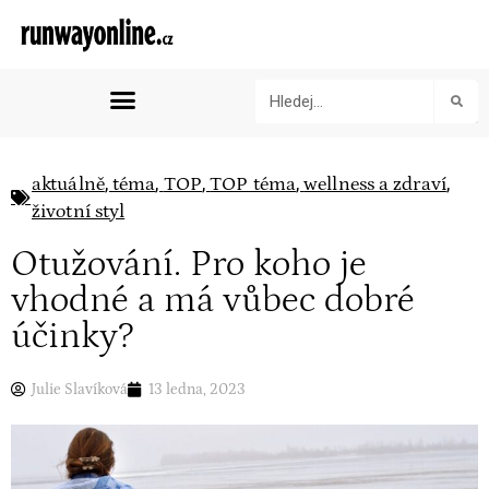
,
,
,
,
,
aktuálně
téma
TOP
TOP téma
wellness a zdraví
životní styl
Otužování. Pro koho je
vhodné a má vůbec dobré
účinky?
Julie Slavíková
13 ledna, 2023