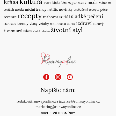
kultura
krása
moda
láska
léto
Máma na
KVIFF
Meghan Markle
novinky
móda
módní trendy
netflix
péče
cestách
osvědčené recepty
recepty
sladké pečení
seriál
recenze
rozhovor
zdraví
trendy
vlasy
vztahy
wellness a zdraví
zdravý
StarDance
životní styl
životní styl
zábava
česká televize
Napište nám:
redakce@runwayonline.cz
inzerce@runwayonline.cz
marketing@runwayonline.cz
OBCHODNÍ PODMÍNKY