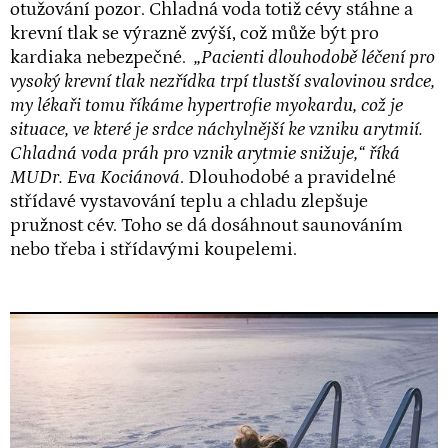
otužování pozor. Chladná voda totiž cévy stáhne a
krevní tlak se výrazně zvýší, což může být pro
kardiaka nebezpečné.
„Pacienti dlouhodobě léčení pro
vysoký krevní tlak nezřídka trpí tlustší svalovinou srdce,
my lékaři tomu říkáme hypertrofie myokardu, což je
situace, ve které je srdce náchylnější ke vzniku arytmií.
Chladná voda práh pro vznik arytmie snižuje,“ říká
MUDr. Eva Kociánová
. Dlouhodobé a pravidelné
střídavé vystavování teplu a chladu zlepšuje
pružnost cév. Toho se dá dosáhnout saunováním
nebo třeba i střídavými koupelemi.