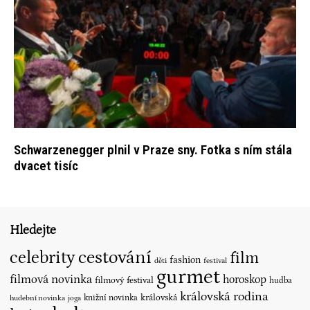
Schwarzenegger plnil v Praze sny. Fotka s ním stála
dvacet tisíc
Hledejte
cestování
celebrity
film
fashion
děti
festival
gurmet
filmová novinka
horoskop
filmový festival
hudba
královská rodina
královská
knižní novinka
hudební novinka
joga