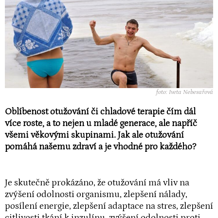
foto: Iveta Nebesařová
Oblíbenost otužování či chladové terapie čím dál
více roste, a to nejen u mladé generace, ale napříč
všemi věkovými skupinami. Jak ale otužování
pomáhá našemu zdraví a je vhodné pro každého?
Je skutečně prokázáno, že otužování má vliv na
zvýšení odolnosti organismu, zlepšení nálady,
posílení energie, zlepšení adaptace na stres, zlepšení
citlivosti tkání k inzulínu, zvýšení odolnosti proti