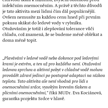
infekčním onemocněním. A právě z těchto důvodů
je tato aktivita mezi lidmi čím dál populárnější.
Ovšem nemusíte za každou cenu hned při prvním
pokusu skákat do ledové vody v rybníku.
Otužováním je totiž i zlepšování tolerance vůči
chladu, což znamená, že se budeme méně oblékat a
doma méně topit.
„
Plavávání v ledové vodě nebo dokonce pod ledovými
krami je extrém, a ten už pro každého není. Otužování
ledovou sprchou a aktivní pobyt v chladné vodě mohou
provádět zdraví jedinci po postupné adaptaci na nízkou
teplotu. Tato aktivita ale není vhodná pro lidi s
onemocněními srdce, vysokým krevním tlakem a
plicními onemocněními,“
říká MUDr. Eva Kociánová,
garantka projektu Srdce v hlavě.