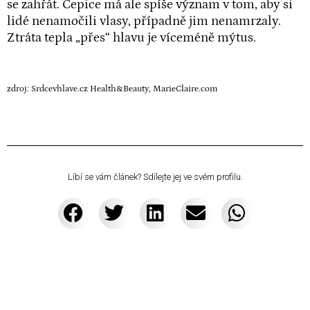
se zahřát. Čepice má ale spíše význam v tom, aby si
lidé nenamočili vlasy, případně jim nenamrzaly.
Ztráta tepla „přes“ hlavu je víceméně mýtus.
zdroj: Srdcevhlave.cz Health&Beauty, MarieClaire.com
Líbí se vám článek? Sdílejte jej ve svém profilu.