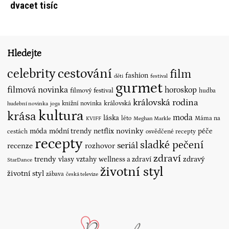
dvacet tisíc
Hledejte
cestování
celebrity
film
fashion
děti
festival
gurmet
filmová novinka
horoskop
filmový festival
hudba
královská rodina
královská
knižní novinka
hudební novinka
joga
kultura
krása
moda
láska
léto
Máma na
KVIFF
Meghan Markle
novinky
móda
módní trendy
netflix
péče
cestách
osvědčené recepty
recepty
sladké pečení
seriál
recenze
rozhovor
zdraví
trendy
vlasy
vztahy
wellness a zdraví
zdravý
StarDance
životní styl
životní styl
zábava
česká televize