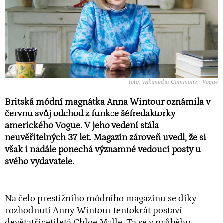
foto: Wikimedia Commons - Vogue
Britská módní magnátka Anna Wintour oznámila v
červnu svůj odchod z funkce šéfredaktorky
amerického Vogue. V jeho vedení stála
neuvěřitelných 37 let. Magazín zároveň uvedl, že si
však i nadále ponechá významné vedoucí posty u
svého vydavatele.
Na čelo prestižního módního magazínu se díky
rozhodnutí Anny Wintour tentokrát postaví
devětatřicetiletá Chloe Malle. Ta se v průběhu