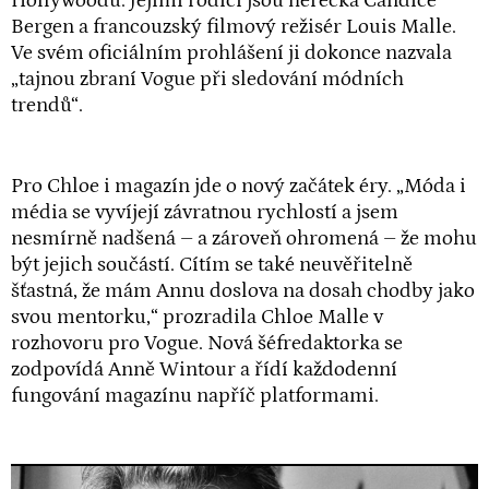
Hollywoodu. Jejími rodiči jsou herečka Candice
Bergen a francouzský filmový režisér Louis Malle.
Ve svém oficiálním prohlášení ji dokonce nazvala
„tajnou zbraní Vogue při sledování módních
trendů“.
Pro Chloe i magazín jde o nový začátek éry. „Móda i
média se vyvíjejí závratnou rychlostí a jsem
nesmírně nadšená – a zároveň ohromená – že mohu
být jejich součástí. Cítím se také neuvěřitelně
šťastná, že mám Annu doslova na dosah chodby jako
svou mentorku,“ prozradila Chloe Malle v
rozhovoru pro Vogue. Nová šéfredaktorka se
zodpovídá Anně Wintour a řídí každodenní
fungování magazínu napříč platformami.