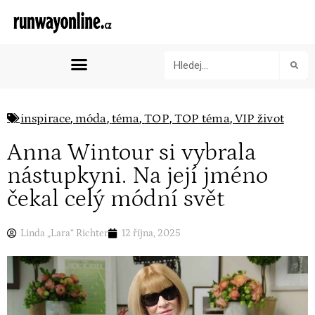
,
,
,
,
,
inspirace
móda
téma
TOP
TOP téma
VIP život
Anna Wintour si vybrala
nástupkyni. Na její jméno
čekal celý módní svět
Linda „Lara“ Richter
12 října, 2025