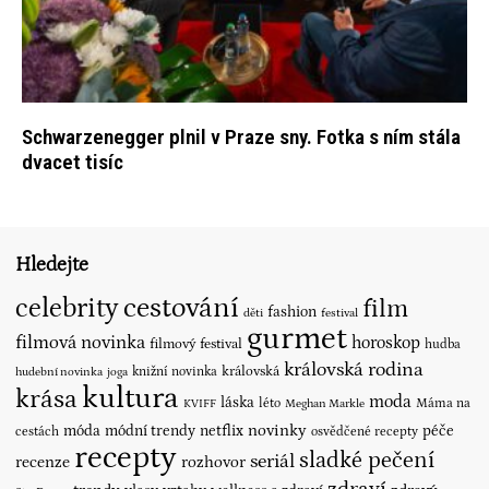
Schwarzenegger plnil v Praze sny. Fotka s ním stála
dvacet tisíc
Hledejte
cestování
celebrity
film
fashion
děti
festival
gurmet
filmová novinka
horoskop
filmový festival
hudba
královská rodina
královská
knižní novinka
hudební novinka
joga
kultura
krása
moda
láska
léto
Máma na
KVIFF
Meghan Markle
novinky
móda
módní trendy
netflix
péče
cestách
osvědčené recepty
recepty
sladké pečení
seriál
recenze
rozhovor
zdraví