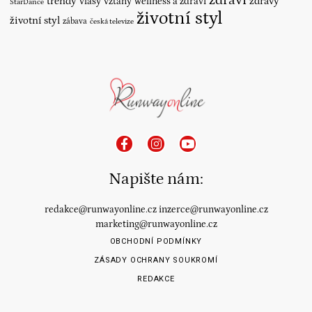
trendy
vlasy
vztahy
wellness a zdraví
zdravý
StarDance
životní styl
životní styl
zábava
česká televize
Napište nám:
redakce@runwayonline.cz
inzerce@runwayonline.cz
marketing@runwayonline.cz
OBCHODNÍ PODMÍNKY
ZÁSADY OCHRANY SOUKROMÍ
REDAKCE