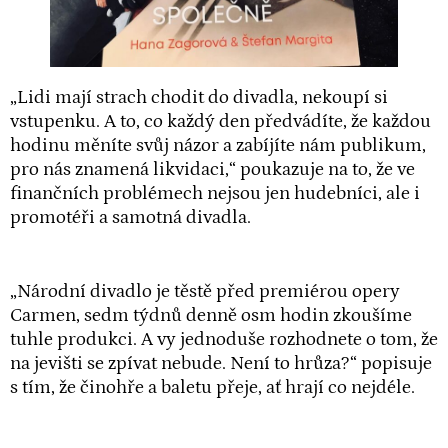
„Lidi mají strach chodit do divadla, nekoupí si
vstupenku. A to, co každý den předvádíte, že každou
hodinu měníte svůj názor a zabíjíte nám publikum,
pro nás znamená likvidaci,“ poukazuje na to, že ve
finančních problémech nejsou jen hudebníci, ale i
promotéři a samotná divadla.
„Národní divadlo je těstě před premiérou opery
Carmen, sedm týdnů denně osm hodin zkoušíme
tuhle produkci. A vy jednoduše rozhodnete o tom, že
na jevišti se zpívat nebude. Není to hrůza?“ popisuje
s tím, že činohře a baletu přeje, ať hrají co nejdéle.