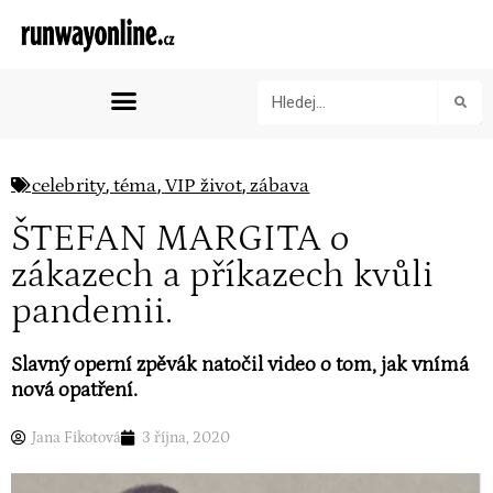
,
,
,
celebrity
téma
VIP život
zábava
ŠTEFAN MARGITA o
zákazech a příkazech kvůli
pandemii.
Slavný operní zpěvák natočil video o tom, jak vnímá
nová opatření.
Jana Fikotová
3 října, 2020