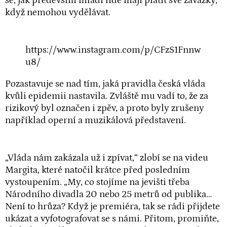
se, jak především mladí lidé mají platit své závazky,
když nemohou vydělávat.
https://www.instagram.com/p/CFzS1Fnnw
u8/
Pozastavuje se nad tím, jaká pravidla česká vláda
kvůli epidemii nastavila. Zvláště mu vadí to, že za
rizikový byl označen i zpěv, a proto byly zrušeny
například operní a muzikálová představení.
„Vláda nám zakázala už i zpívat,“ zlobí se na videu
Margita, které natočil krátce před posledním
vystoupením. „My, co stojíme na jevišti třeba
Národního divadla 20 nebo 25 metrů od publika…
Není to hrůza? Když je premiéra, tak se rádi přijdete
ukázat a vyfotografovat se s námi. Přitom, promiňte,