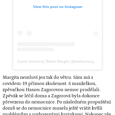
View this post on Instagram
A post shared by Štefan Margita (@stefanmargita_official)
Margita nemluví jen tak do větru. Sám má s
covidem-19 přímou zkušenost. S manželkou,
zpěvačkou Hanou Zagorovou nemoc prodělali.
Zpěvák se léčil doma a Zagorová byla dokonce
převezena do nemocnice. Po následném propuštění
domů se do nemocnice musela ještě vrátit kvůli
problémům s rozhozenými krvinkami. Nakonec vše