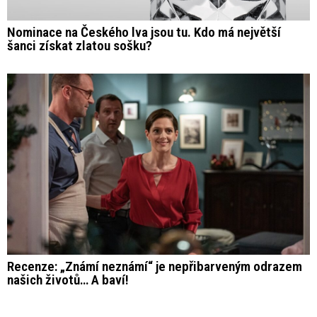
Nominace na Českého lva jsou tu. Kdo má největší
šanci získat zlatou sošku?
Recenze: „Známí neznámí“ je nepřibarveným odrazem
našich životů… A baví!