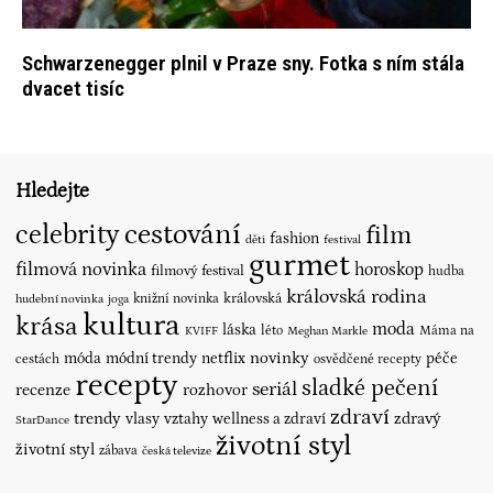
Schwarzenegger plnil v Praze sny. Fotka s ním stála
dvacet tisíc
Hledejte
cestování
celebrity
film
fashion
děti
festival
gurmet
filmová novinka
horoskop
filmový festival
hudba
královská rodina
královská
knižní novinka
hudební novinka
joga
kultura
krása
moda
láska
léto
Máma na
KVIFF
Meghan Markle
novinky
móda
módní trendy
netflix
péče
cestách
osvědčené recepty
recepty
sladké pečení
seriál
recenze
rozhovor
zdraví
trendy
vlasy
vztahy
wellness a zdraví
zdravý
StarDance
životní styl
životní styl
zábava
česká televize