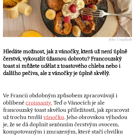
foto: Unsplash
Hledáte možnost, jak z vánočky, která už není úplně
čerstvá, vykouzlit úžasnou dobrotu? Francouzský
toast si můžete udělat z toastového chleba nebo i
dalšího pečiva, ale z vánočky je úplně skvělý.
Ve Francii obdobným způsobem zpracovávají i
oblíbené
croissanty.
Teď o Vánocích je ale
francouzský toast skvělou příležitostí, jak zpracovat
už trochu tvrdší
vánočku
. Jeho obrovskou výhodou
je, že se dá doplnit sezónním čerstvým ovocem,
kompotovaným i zmrazeným, které stačí chvilku