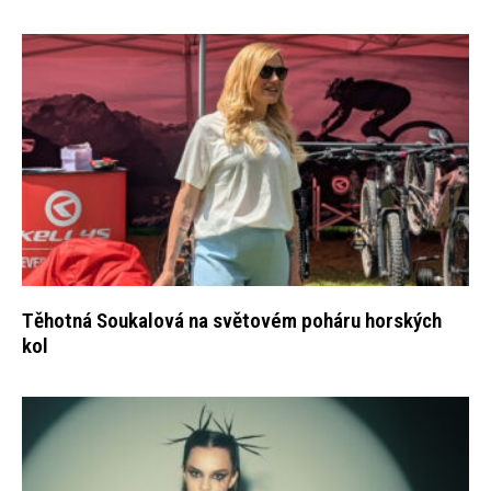
Těhotná Soukalová na světovém poháru horských
kol