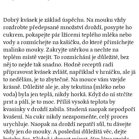
Dobrý kvásek je základ úspěchu. Na mouku vždy
rozdrobte předepsané množství droždí, posypte ho
cukrem, pokapejte pár lžícemi teplého mléka nebo
vody a rozmíchejte na kašičku, do které přimíchejte
malinko mouky. Zakryjte utěrkou a nechte na
teplém místě vzejít. To rozmíchání je důležité, bez
něj to nejde tak snadno. Hodně receptů radí
připravovat kvásek zvlášť, například v hrníčku, ale já
to nedělám, je to zbytečné. Na mouce vám vzejde
krásně. Důležité ale je, aby tekutina (mléko nebo
voda) byla jen teplá, nikdy horká. Když do ní strčíte
prst a pálí, je to moc. Příliš vysoká teplota by
kvasinky v droždí zabila. Studená naopak nepodpoří
kvašení. Na cukr nikdy nezapomeňte, celý proces
urychluje. Naopak na droždí nepatří sůl, tu dávejte
vždy jen do mouky. A poslední důležitá věc, dejte