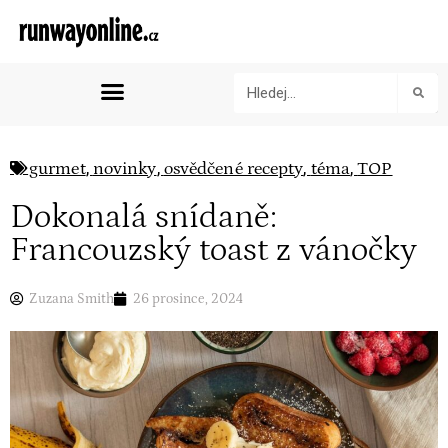
,
,
,
,
gurmet
novinky
osvědčené recepty
téma
TOP
Dokonalá snídaně:
Francouzský toast z vánočky
Zuzana Smith
26 prosince, 2024