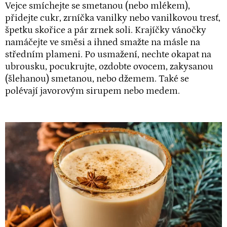
Vejce smíchejte se smetanou (nebo mlékem),
přidejte cukr, zrníčka vanilky nebo vanilkovou tresť,
špetku skořice a pár zrnek soli. Krajíčky vánočky
namáčejte ve směsi a ihned smažte na másle na
středním plameni. Po usmažení, nechte okapat na
ubrousku, pocukrujte, ozdobte ovocem, zakysanou
(šlehanou) smetanou, nebo džemem. Také se
polévají javorovým sirupem nebo medem.