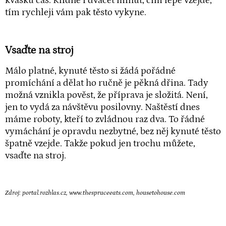
kvásku čas. Klidně i dvacet minut, čím lépe vzejde,
tím rychleji vám pak těsto vykyne.
Vsaďte na stroj
Málo platné, kynuté těsto si žádá pořádné
promíchání a dělat ho ručně je pěkná dřina. Tady
možná vznikla pověst, že příprava je složitá. Není,
jen to vydá za návštěvu posilovny. Naštěstí dnes
máme roboty, kteří to zvládnou raz dva. To řádné
vymáchání je opravdu nezbytné, bez něj kynuté těsto
špatně vzejde. Takže pokud jen trochu můžete,
vsaďte na stroj.
Zdroj: portal.rozhlas.cz, www.thespruceeats.com, housetohouse.com