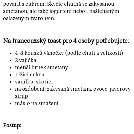
povařit s cukrem. Skvěle chutná se zakysanou
smetanou, ale také jogurtem nebo i našlehaným
oslazeným tvarohem.
Na francouzský toast pro 4 osoby potřebujete:
4-8 kousků vánočky (podle chuti a velikosti)
2 vajíčka
menší hrnek smetany
1 lžíci cukru
vanilku, skořici
na ozdobení: zakysaná smetana, ovoce,
javorový
sirup
máslo na smažení
Postup: