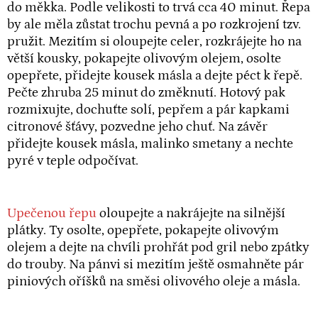
do měkka. Podle velikosti to trvá cca 40 minut. Řepa
by ale měla zůstat trochu pevná a po rozkrojení tzv.
pružit. Mezitím si oloupejte celer, rozkrájejte ho na
větší kousky, pokapejte olivovým olejem, osolte
opepřete, přidejte kousek másla a dejte péct k řepě.
Pečte zhruba 25 minut do změknutí. Hotový pak
rozmixujte, dochuťte solí, pepřem a pár kapkami
citronové šťávy, pozvedne jeho chuť. Na závěr
přidejte kousek másla, malinko smetany a nechte
pyré v teple odpočívat.
Upečenou řepu
oloupejte a nakrájejte na silnější
plátky. Ty osolte, opepřete, pokapejte olivovým
olejem a dejte na chvíli prohřát pod gril nebo zpátky
do trouby. Na pánvi si mezitím ještě osmahněte pár
piniových oříšků na směsi olivového oleje a másla.