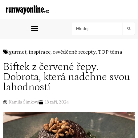
,
,
,
gurmet
inspirace
osvědčené recepty
TOP téma
Biftek z červené řepy.
Dobrota, která nadchne svou
lahodností
Kamila Šimková
18 září, 2024