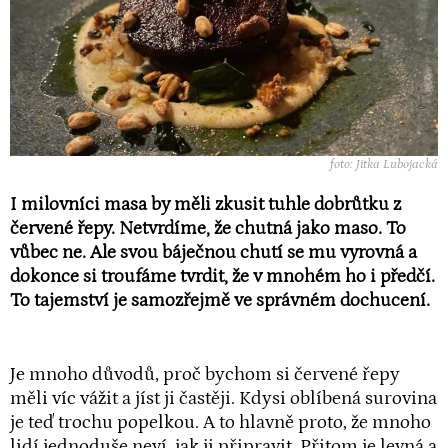
foto: Jitka Lubojacká
I milovníci masa by měli zkusit tuhle dobrůtku z
červené řepy. Netvrdíme, že chutná jako maso. To
vůbec ne. Ale svou báječnou chutí se mu vyrovná a
dokonce si troufáme tvrdit, že v mnohém ho i předčí.
To tajemství je samozřejmě ve správném dochucení.
Je mnoho důvodů, proč bychom si červené řepy
měli víc vážit a jíst ji častěji. Kdysi oblíbená surovina
je teď trochu popelkou. A to hlavně proto, že mnoho
lidí jednoduše neví, jak ji připravit. Přitom je levná a