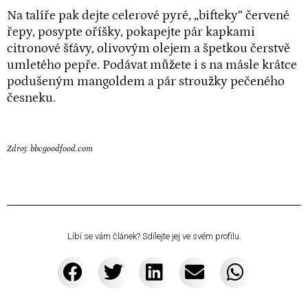
Na talíře pak dejte celerové pyré, „bifteky“ červené
řepy, posypte oříšky, pokapejte pár kapkami
citronové šťávy, olivovým olejem a špetkou čerstvě
umletého pepře. Podávat můžete i s na másle krátce
podušeným mangoldem a pár stroužky pečeného
česneku.
Zdroj:
bbcgoodfood.com
Líbí se vám článek? Sdílejte jej ve svém profilu.