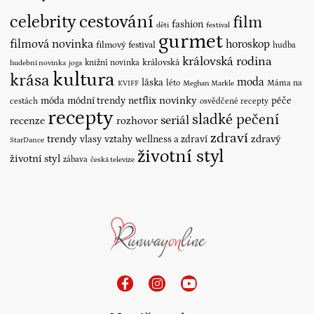
cestování
celebrity
film
fashion
děti
festival
gurmet
filmová novinka
horoskop
filmový festival
hudba
královská rodina
královská
knižní novinka
hudební novinka
joga
kultura
krása
moda
láska
léto
Máma na
KVIFF
Meghan Markle
novinky
móda
módní trendy
netflix
péče
cestách
osvědčené recepty
recepty
sladké pečení
seriál
recenze
rozhovor
zdraví
trendy
vlasy
vztahy
wellness a zdraví
zdravý
StarDance
životní styl
životní styl
zábava
česká televize