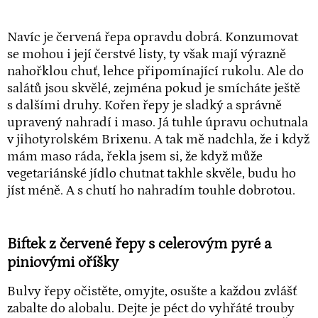
Navíc je červená řepa opravdu dobrá. Konzumovat
se mohou i její čerstvé listy, ty však mají výrazně
nahořklou chuť, lehce připomínající rukolu. Ale do
salátů jsou skvělé, zejména pokud je smícháte ještě
s dalšími druhy. Kořen řepy je sladký a správně
upravený nahradí i maso. Já tuhle úpravu ochutnala
v jihotyrolském Brixenu. A tak mě nadchla, že i když
mám maso ráda, řekla jsem si, že když může
vegetariánské jídlo chutnat takhle skvěle, budu ho
jíst méně. A s chutí ho nahradím touhle dobrotou.
Biftek z červené řepy s celerovým pyré a
piniovými oříšky
Bulvy řepy očistěte, omyjte, osušte a každou zvlášť
zabalte do alobalu. Dejte je péct do vyhřáté trouby