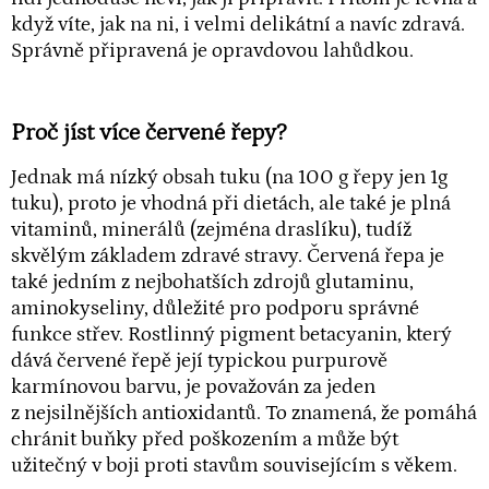
když víte, jak na ni, i velmi delikátní a navíc zdravá.
Správně připravená je opravdovou lahůdkou.
Proč jíst více červené řepy?
Jednak má nízký obsah tuku (na 100 g řepy jen 1g
tuku), proto je vhodná při dietách, ale také je plná
vitaminů, minerálů (zejména draslíku), tudíž
skvělým základem zdravé stravy. Červená řepa je
také jedním z nejbohatších zdrojů
glutaminu
,
aminokyseliny, důležité pro podporu správné
funkce střev. Rostlinný pigment betacyanin, který
dává červené řepě její typickou purpurově
karmínovou barvu, je považován za jeden
z nejsilnějších antioxidantů. To znamená, že pomáhá
chránit buňky před poškozením a může být
užitečný v boji proti stavům souvisejícím s věkem.