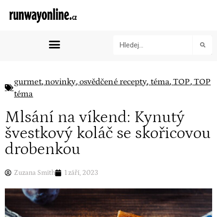
,
,
,
,
,
gurmet
novinky
osvědčené recepty
téma
TOP
TOP
téma
Mlsání na víkend: Kynutý
švestkový koláč se skořicovou
drobenkou
Zuzana Smith
1 září, 2023