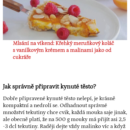
Mlsání na víkend: Křehký meruňkový koláč
s vanilkovým krémem a malinami jako od
cukráře
Jak správně připravit kynuté těsto?
Dobře připravené kynuté těsto nelepí, je krásně
kompaktní a nedrolí se. Odhadnout správné
množství tekutiny chce cvik, každá mouka saje jinak,
ale obecně platí, že na 500 g mouky má přijít asi 2,5
-3 dcl tekutiny. Raději dejte vždy malinko víc a když