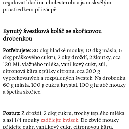
regulovat hladinu cholesterolu a jsou skvělým
prostředkem při zácpě.
Kynutý švestková koláč se skořicovou
drobenkou
Potřebujete:
30 dkg hladké mouky, 10 dkg másla, 6
dkg práškového cukru, 2 dkg droždí, 2 žloutky, cca
120 ML vlažného mléka, vanilkový cukr, sůl,
citronová kůra z půlky citronu, cca 300 g
vypeckovaných a rozpůlených švestek. Na drobenku
60 g másla, 100 g cukru krystal, 100 g hrubé mouky
a špetka skořice.
Postup:
Z droždí, 2 dkg cukru, trochy teplého mléka
a asi 1/4 mouky
zadělejte kvásek
. Do zbylé mouky
přidejte cukr, vanilkový cukr, citronovou kůru,