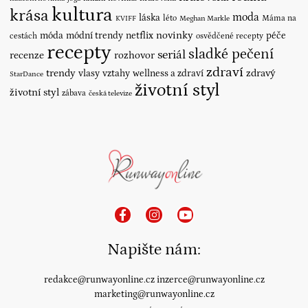
kultura
krása
moda
láska
léto
Máma na
KVIFF
Meghan Markle
novinky
móda
módní trendy
netflix
péče
cestách
osvědčené recepty
recepty
sladké pečení
seriál
recenze
rozhovor
zdraví
trendy
vlasy
vztahy
wellness a zdraví
zdravý
StarDance
životní styl
životní styl
zábava
česká televize
Napište nám:
redakce@runwayonline.cz
inzerce@runwayonline.cz
marketing@runwayonline.cz