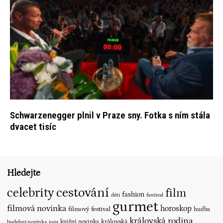
Schwarzenegger plnil v Praze sny. Fotka s ním stála
dvacet tisíc
Hledejte
cestování
celebrity
film
fashion
děti
festival
gurmet
filmová novinka
horoskop
filmový festival
hudba
královská rodina
královská
knižní novinka
hudební novinka
joga