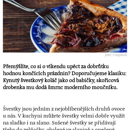
foto: Unsplash
Přemýšlíte, co si o víkendu upéct za dobrůtku
hodnou končících prázdnin? Doporučujeme klasiku:
Kynutý švestkový koláč jako od babičky, skořicová
drobenka mu dodá šmrnc moderního moučníku.
Švestky jsou jedním z nejoblíbenějších druhů ovoce
u nás. V kuchyni můžete švestky velmi dobře využít
na sladko i na slano. Sušené švestky se přidávají
třeba do zelňačky, obalené ve slanině a opečené